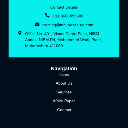
Contact Details
+91 8668899688‬
training@mcubesecure.com
Office No. 401, Vistas CentrePoint, NIBM
Annex, NIBM Rd, Mohammed Wadi, Pune,
Maharashtra 411060
Navigation
Home
About Us
Services
White Paper
Contact